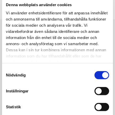
Denna webbplats använder cookies
Vi använder enhetsidentifierare för att anpassa innehållet
och annonserna till användarna, tillhandahålla funktioner
för sociala medier och analysera vår trafik. Vi
FÖRDELARNA MED
vidarebefordrar även sådana identifierare och annan
information från din enhet till de sociala medier och
LAGERBOLAG
annons- och analysföretag som vi samarbetar med.
Köpa lagerbolag genom oss är ett tryggt sätt att skaffa sig
Dessa kan i sin tur kombinera informationen med annan
ett aktiebolag på och vi finns där för dig under hela
information som du har tillhandahållit eller som de har
processen.
samlat in när du har använt deras tjänster.
Samtyckesval
Nödvändig
1. Ändringsanmälan
Inställningar
Här bekräftar du de uppgifter som ska skickas till
Bolagsverket om bolagets nya namn, nya
Statistik
styrelse och nya adress.