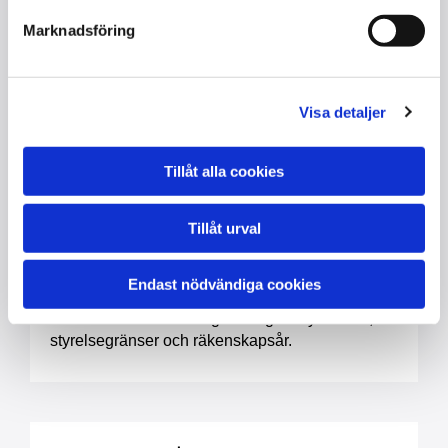
Marknadsföring
2. Bolagsstämmoprotokoll
Visa detaljer
Det här protokollet där den nya styrelsen väljs
och den gamla styrelsen avgår.
Tillåt alla cookies
Tillåt urval
3. Bolagsordning
Endast nödvändiga cookies
Här bestämmer man lagerbolagets nya namn,
styrelsegränser och räkenskapsår.